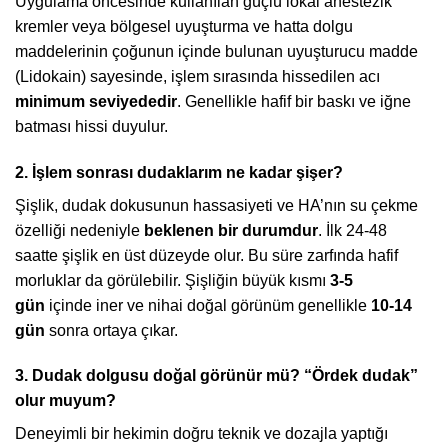
Uygulama öncesinde kullanılan güçlü lokal anestezik
kremler veya bölgesel uyuşturma ve hatta dolgu
maddelerinin çoğunun içinde bulunan uyuşturucu madde
(Lidokain) sayesinde, işlem sırasında hissedilen acı
minimum seviyededir
. Genellikle hafif bir baskı ve iğne
batması hissi duyulur.
2. İşlem sonrası dudaklarım ne kadar şişer?
Şişlik, dudak dokusunun hassasiyeti ve HA’nın su çekme
özelliği nedeniyle
beklenen bir durumdur
. İlk 24-48
saatte şişlik en üst düzeyde olur. Bu süre zarfında hafif
morluklar da görülebilir. Şişliğin büyük kısmı
3-5
gün
içinde iner ve nihai doğal görünüm genellikle
10-14
gün
sonra ortaya çıkar.
3. Dudak dolgusu doğal görünür mü? “Ördek dudak”
olur muyum?
Deneyimli bir hekimin doğru teknik ve dozajla yaptığı