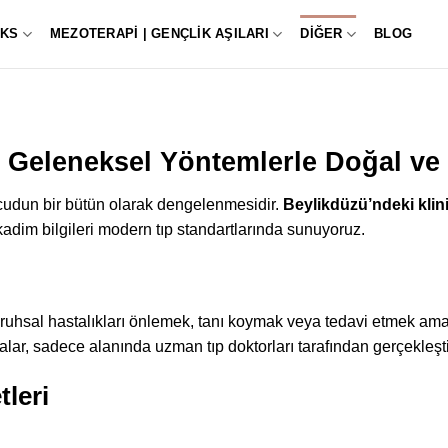
KS
MEZOTERAPI | GENÇLIK AŞILARI
DIĞER
BLOG
Geleneksel Yöntemlerle Doğal ve 
ücudun bir bütün olarak dengelenmesidir.
Beylikdüzü’ndeki klin
kadim bilgileri modern tıp standartlarında sunuyoruz.
uhsal hastalıkları önlemek, tanı koymak veya tedavi etmek amacıy
alar, sadece alanında uzman tıp doktorları tarafından gerçekleşti
leri