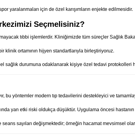
spor yaralanmaları için de özel karışımların enjekte edilmesidir.
kezimizi Seçmelisiniz?
acak tıbbi işlemlerdir. Kliniğimizde tüm süreçler Sağlık Bakanlığ
klinik ortamının hijyen standartlarıyla birleştiriyoruz.
l sağlık durumuna odaklanarak kişiye özel tedavi protokolleri h
r, bu yöntemler modern tıp tedavilerini destekleyici ve tamamlay
a yan etki riski oldukça düşüktür. Uygulama öncesi hastanın tıb
seans sayıları değişmektedir; örneğin hacamat mevsimsel olarak 