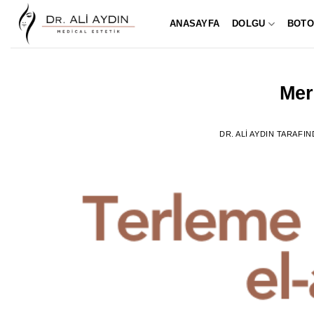
İçeriğe
ANASAYFA
DOLGU
BOTO
atla
Mer
DR. ALI AYDIN
TARAFIN