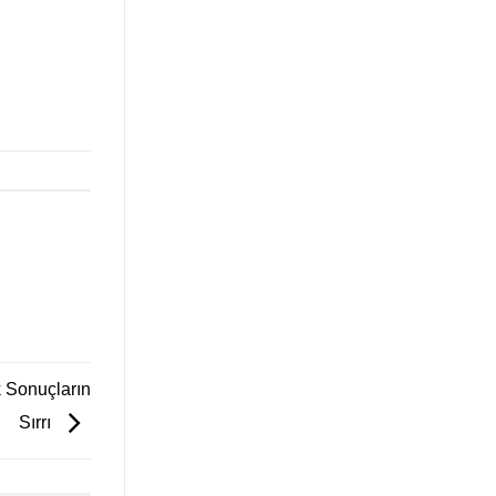
 Sonuçların
Sırrı